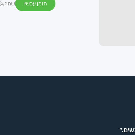
הזמן עכשיו
שתף
שים.״