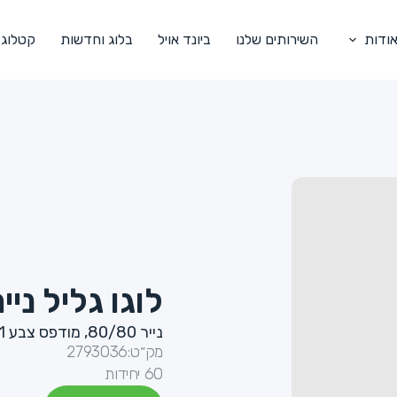
ודות
השירותים שלנו
ביונד אויל
בלוג וחדשות
קטלוג
לוגו גליל ניי
נייר 80/80, מודפס צבע 1
מק״ט:
2793036
60 יחידות