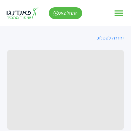
התחל צאט
חזרה לקטלוג