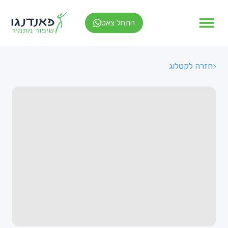
התחל צאט
חזרה לקטלוג