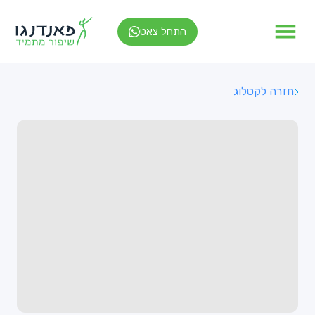
התחל צאט
חזרה לקטלוג