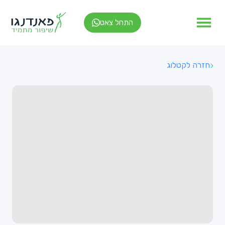
התחל צאט
חזרה לקטלוג