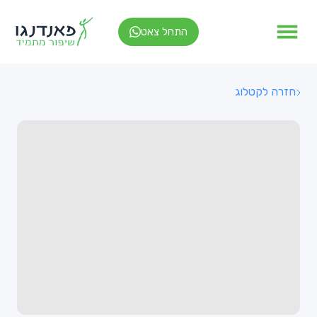
התחל צאט
חזרה לקטלוג