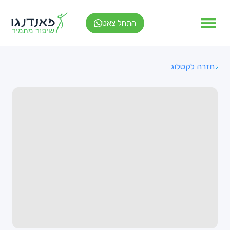
התחל צאט
חזרה לקטלוג