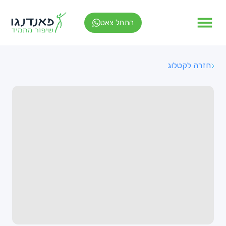
התחל צאט
חזרה לקטלוג