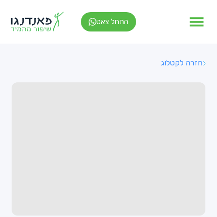
התחל צאט
חזרה לקטלוג