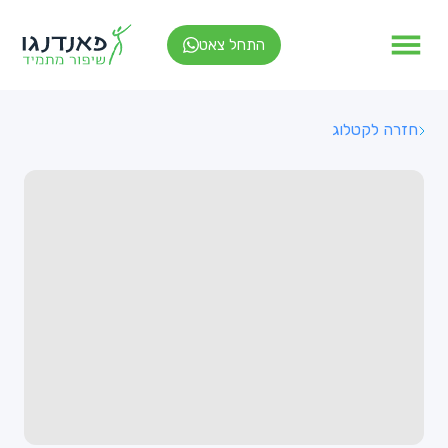
התחל צאט
חזרה לקטלוג