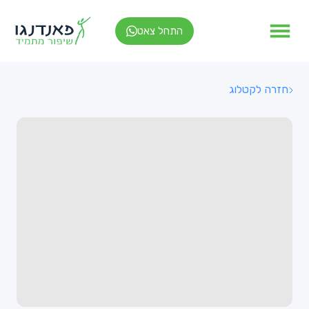
התחל צאט
חזרה לקטלוג