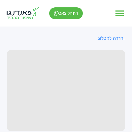
התחל צאט
חזרה לקטלוג