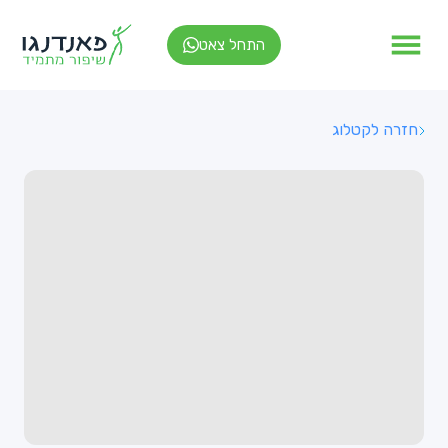
התחל צאט
חזרה לקטלוג