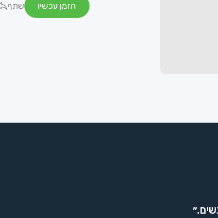
הזמן עכשיו
שתף
שים.״