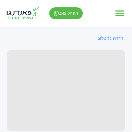
התחל צאט
חזרה לקטלוג