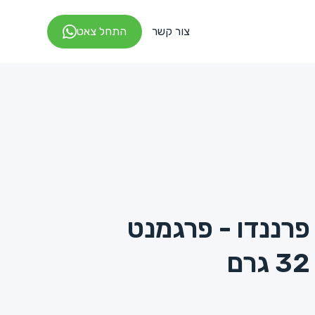
צור קשר
התחל צאט
פרננדו - פרגמנט