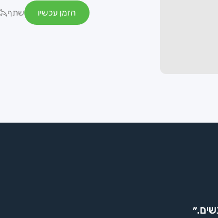
הזמן עכשיו
שתף
שים.״