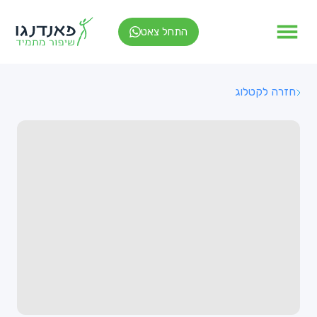
התחל צאט
חזרה לקטלוג