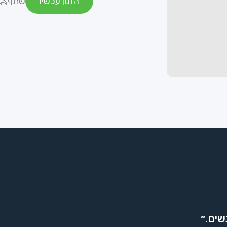
הזמן עכשיו
שתף
שים.״