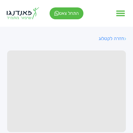
התחל צאט
חזרה לקטלוג