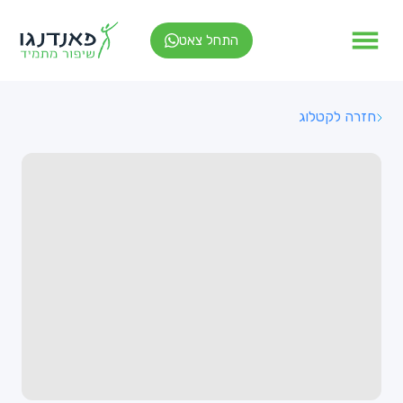
התחל צאט
חזרה לקטלוג