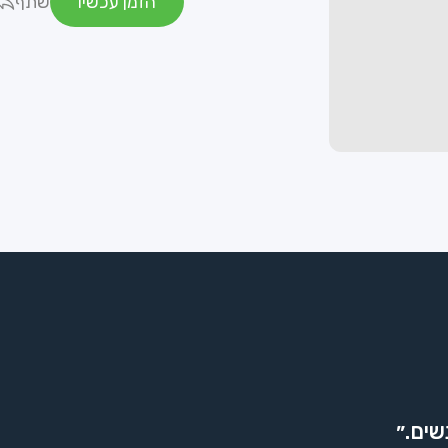
הזמן עכשיו
שתף
שים.״