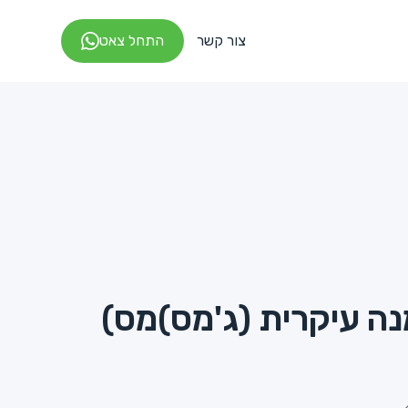
צור קשר
התחל צאט
מנה עיקרית (ג'מס)מס)