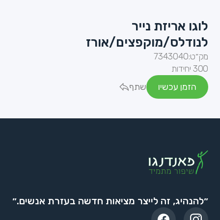
לוגו אריזת נייר
לנודלס/מוקפצים/אורז
מק״ט:
7343040
300 יחידות
הזמן עכשיו
שתף
״להנהיג, זה לייצר מציאות חדשה בעזרת אנשים.״