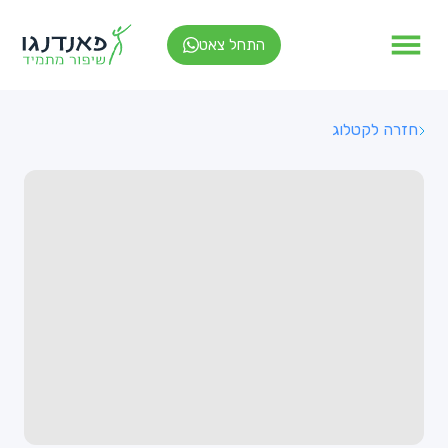
התחל צאט
חזרה לקטלוג