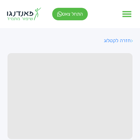
התחל צאט
חזרה לקטלוג