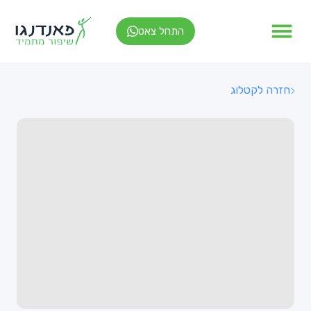
התחל צאט
חזרה לקטלוג