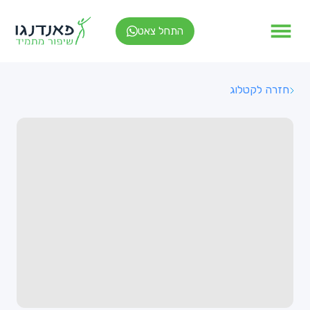
התחל צאט
חזרה לקטלוג