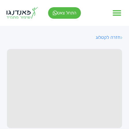
התחל צאט
חזרה לקטלוג