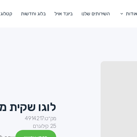
ודות
השירותים שלנו
ביונד אויל
בלוג וחדשות
קטלוג
לוגו שקית מ
מק״ט:
4914217
25 קילוגרם