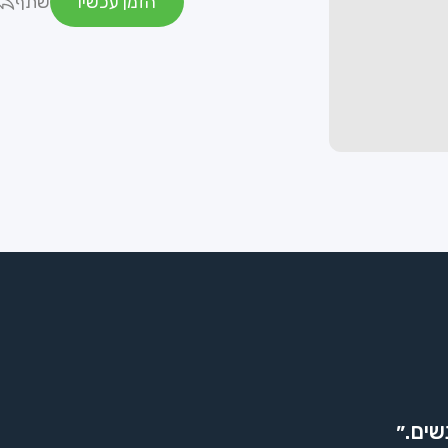
הזמן עכשיו
שתף
שים.״