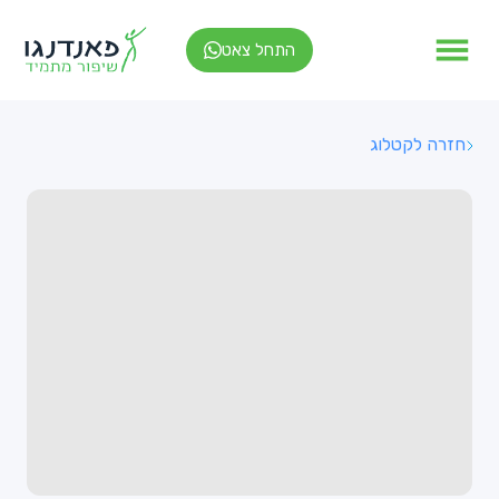
התחל צאט
חזרה לקטלוג