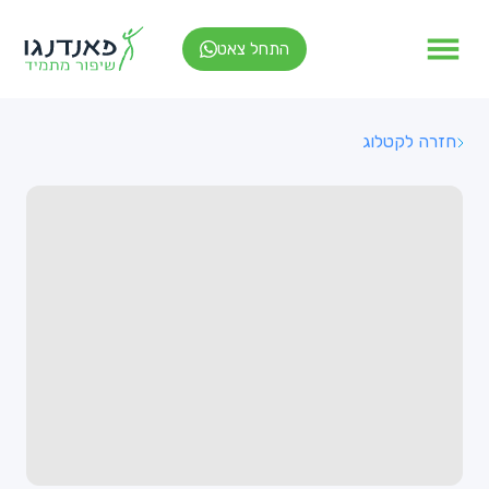
התחל צאט
חזרה לקטלוג