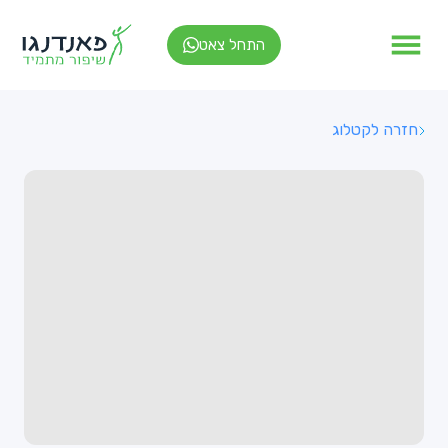
התחל צאט
חזרה לקטלוג