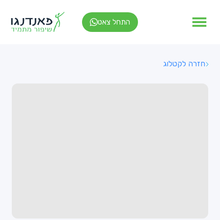
התחל צאט
חזרה לקטלוג