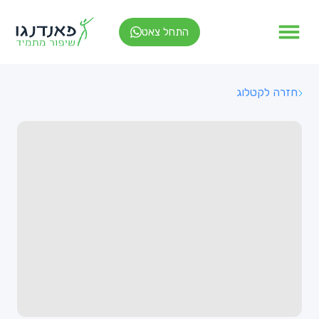
התחל צאט
חזרה לקטלוג