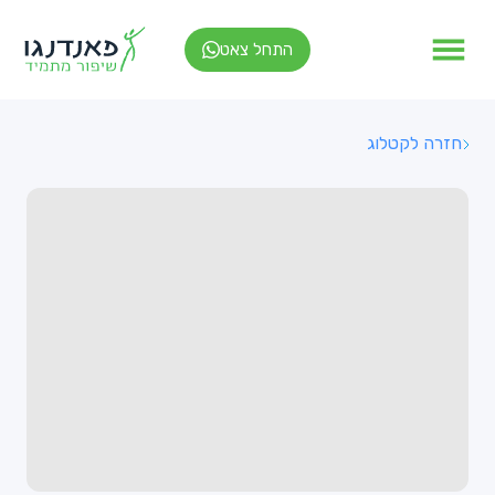
התחל צאט
חזרה לקטלוג