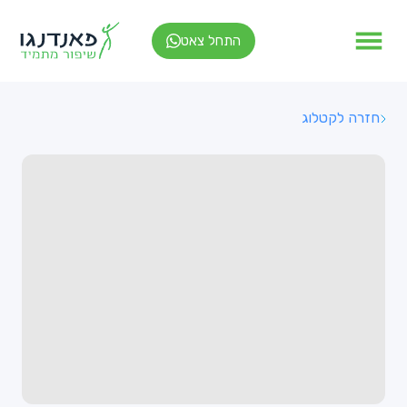
התחל צאט
חזרה לקטלוג