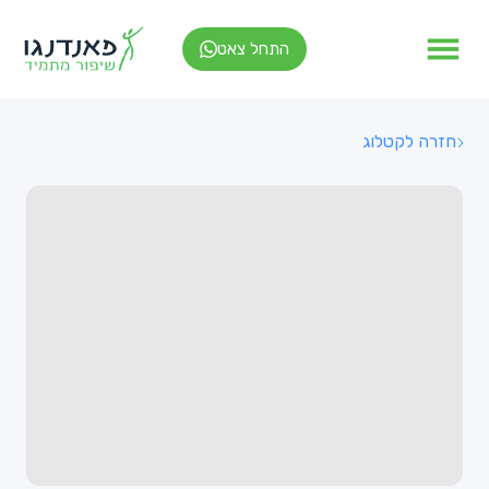
התחל צאט
חזרה לקטלוג