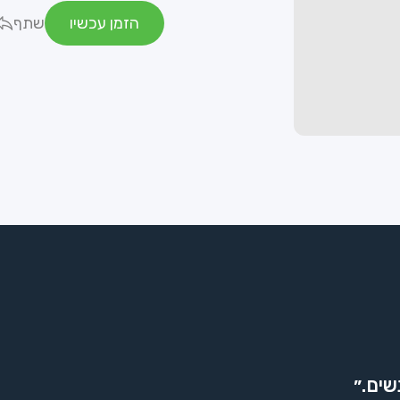
הזמן עכשיו
שתף
שים.״