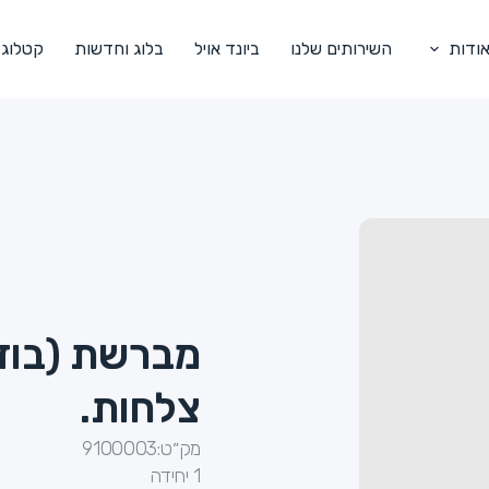
ודות
השירותים שלנו
ביונד אויל
בלוג וחדשות
קטלוג
מברשת (בוד
צלחות.
מק״ט:
9100003
1 יחידה