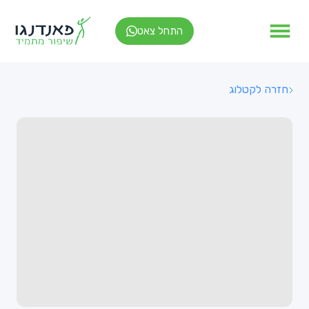
התחל צאט
חזרה לקטלוג