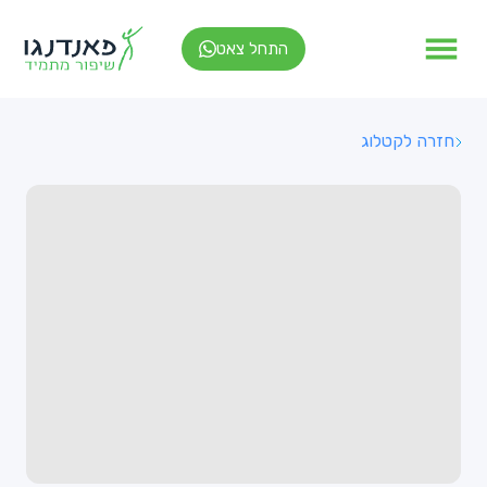
התחל צאט
חזרה לקטלוג