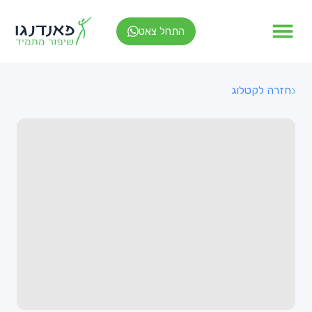
התחל צאט
חזרה לקטלוג