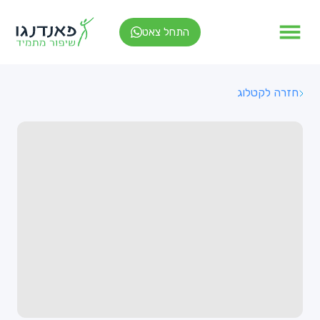
התחל צאט
חזרה לקטלוג