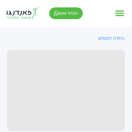
התחל צאט
חזרה לקטלוג