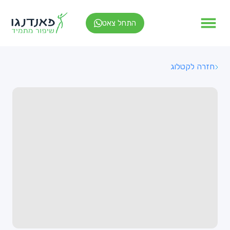
התחל צאט
חזרה לקטלוג