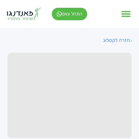
התחל צאט
חזרה לקטלוג