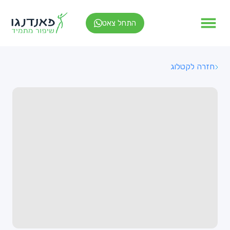
התחל צאט
חזרה לקטלוג