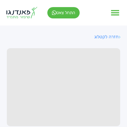
התחל צאט
חזרה לקטלוג