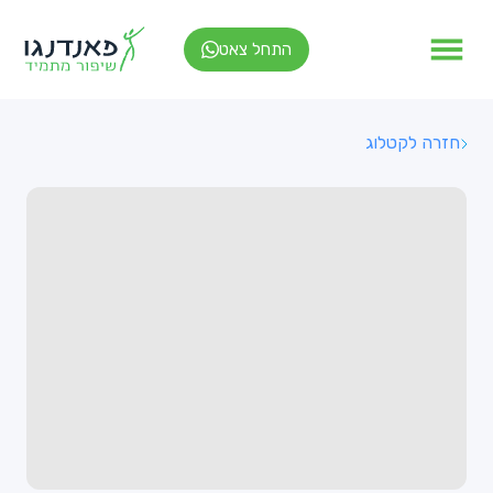
התחל צאט
חזרה לקטלוג