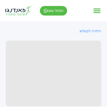
התחל צאט
חזרה לקטלוג