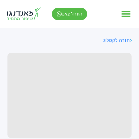
התחל צאט
חזרה לקטלוג