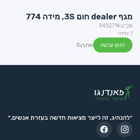
מגף dealer חום 3S, מידה 774
מק״ט:
9452714
1 יחידה
הזמן עכשיו
שתף
״להנהיג, זה לייצר מציאות חדשה בעזרת אנשים.״