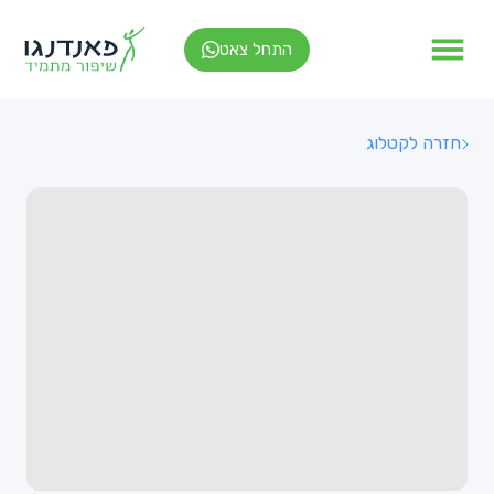
התחל צאט
חזרה לקטלוג