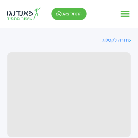
התחל צאט
חזרה לקטלוג